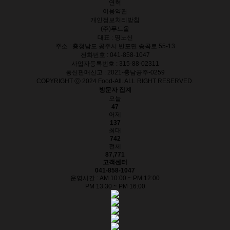
연혁
이용약관
개인정보처리방침
(주)푸드올
대표 : 명노신
주소 : 충청남도 공주시 반포면 송곡로 55-13
전화번호 : 041-858-1047
사업자등록번호 : 315-88-02311
통신판매신고 : 2021-충남공주-0259
COPYRIGHT ⓒ 2024 Food-All. ALL RIGHT RESERVED.
방문자 집계
오늘
47
어제
137
최대
742
전체
87,771
고객센터
041-858-1047
운영시간 : AM 10:00 ~ PM 12:00
PM 13:30 ~ PM 16:00