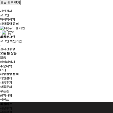
오늘 하루 닫기
개인결제
로그인
마이페이지
대량물량 문의
0
회원로그인
로그인
회원가입
결제전용창
오늘 본 상품
없음
마이페이지
주문내역
FAQ
대량물량 문의
개인결제
사용후기
상품문의
쿠폰존
공지사항
이벤트
회원메뉴
사용후기
상품문의