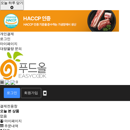
오늘 하루 닫기
개인결제
로그인
마이페이지
대량물량 문의
0
회
원
로그인
회원가입
로
그
결제전용창
인
오늘 본 상품
없음
마이페이지
주문내역